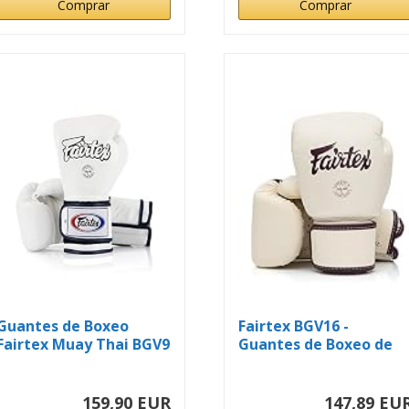
Comprar
Comprar
Guantes de Boxeo
Fairtex BGV16 -
Fairtex Muay Thai BGV9
Guantes de Boxeo de
- Estilo...
Cuero para...
159,90 EUR
147,89 EU