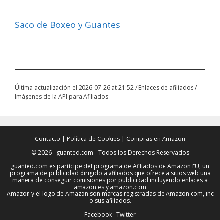
Saco de Boxeo y Guantes
Última actualización el 2026-07-26 at 21:52 / Enlaces de afiliados /
Imágenes de la API para Afiliados
Contacto
|
Política de Cookies
|
Compras en Amazon
© 2026 - guanted.com - Todos los Derechos Reservados
guanted.com es participe del programa de Afiliados de Amazon EU, un
programa de publicidad dirigido a afiliados que ofrece a sitios web una
manera de conseguir comisiones por publicidad incluyendo enlaces a
amazon.es y amazon.com
Amazon y el logo de Amazon son marcas registradas de Amazon.com, Inc
o sus afiliados.
Facebook
·
Twitter