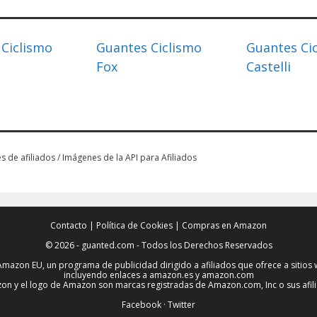
Ciclismo
Guantes Ciclismo
Guantes Ci
Fox
Castelli
es de afiliados / Imágenes de la API para Afiliados
Contacto
|
Política de Cookies
|
Compras en Amazon
© 2026 - guanted.com - Todos los Derechos Reservados
Amazon EU, un programa de publicidad dirigido a afiliados que ofrece a sitio
incluyendo enlaces a amazon.es y amazon.com
n y el logo de Amazon son marcas registradas de Amazon.com, Inc o sus afil
Facebook
·
Twitter