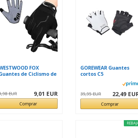
WESTWOOD FOX
GOREWEAR Guantes
Guantes de Ciclismo de
cortos C5
Dedo Completo...
9,01 EUR
22,49 EU
9,98 EUR
39,95 EUR
Comprar
Comprar
REBAJ