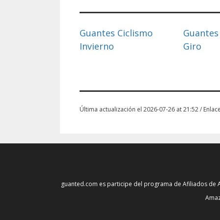
Guantes Ciclismo
Guantes 
Invierno
Giro
Última actualización el 2026-07-26 at 21:52 / Enlac
guanted.com es participe del programa de Afiliados de 
Amazo