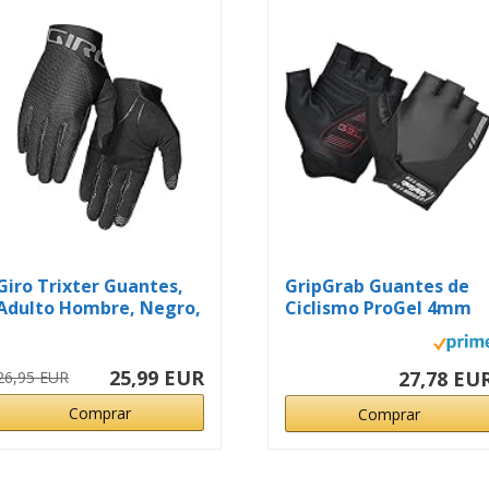
Giro Trixter Guantes,
GripGrab Guantes de
Adulto Hombre, Negro,
Ciclismo ProGel 4mm
M
Acolchado...
25,99 EUR
27,78 EU
26,95 EUR
Comprar
Comprar