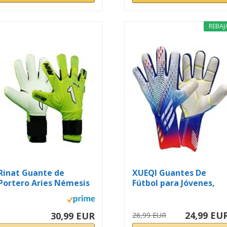
REBAJ
Rinat Guante de
XUEQI Guantes De
Portero Aries Némesis
Fútbol para Jóvenes,
Prime...
Guantes De...
24,99 EU
30,99 EUR
26,99 EUR