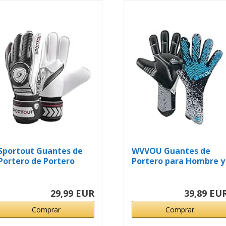
Sportout Guantes de
WVVOU Guantes de
Portero de Portero
Portero para Hombre y
para...
Niños...
29,99 EUR
39,89 EU
Comprar
Comprar