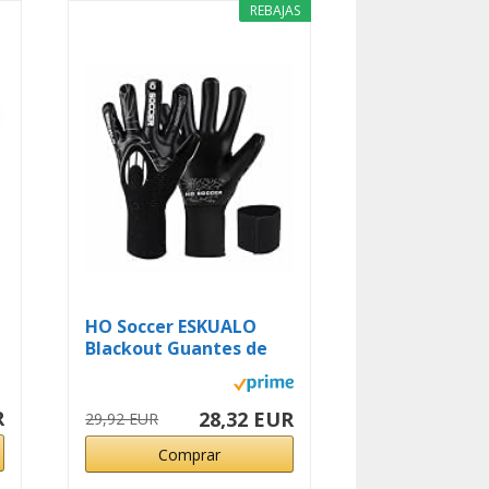
REBAJAS
HO Soccer ESKUALO
Blackout Guantes de
Portero...
R
28,32 EUR
29,92 EUR
Comprar